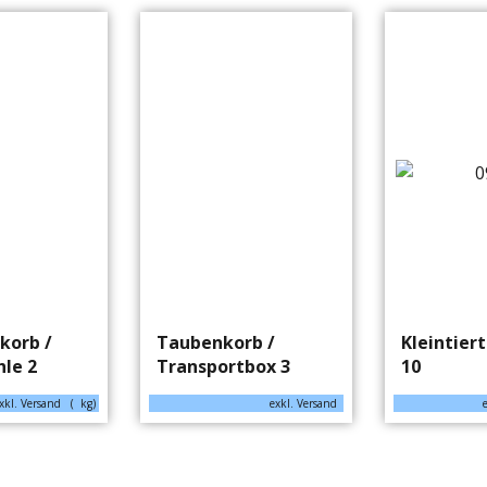
korb /
Taubenkorb /
Kleintier
le 2
Transportbox 3
10
xkl. Versand
kg
exkl. Versand