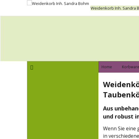
Weidenkorb Inh. Sandra
Home
Korbware
Weidenkör
Taubenk
Aus unbehand
und robust i
Wenn Sie eine g
in verschieden