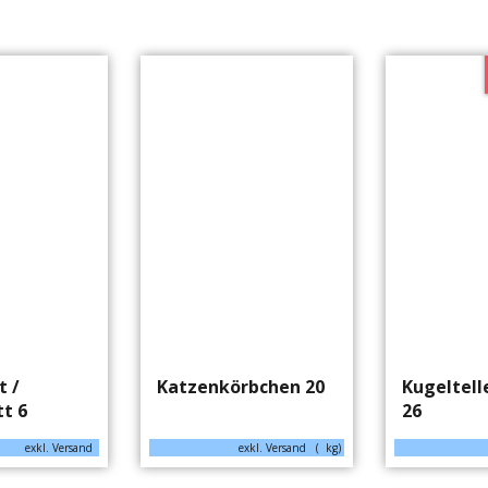
 /
Katzenkörbchen 20
Kugeltelle
t 6
26
exkl. Versand
exkl. Versand
kg