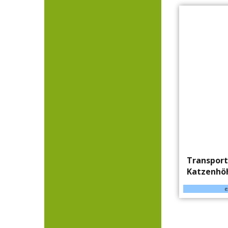
Transport
Katzenhöh
e