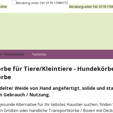
 Bohm
Beratung unter Tel: 0176 170
n / Weidenkörbe
Tierkörbe
be für Tiere/Kleintiere - Hundekörb
örbe
elter Weide von Hand angefertigt, solide und stab
m Gebrauch / Nutzung.
esunde Alternative für Ihr liebstes Haustier suchen, finden
en Größen oder handliche Transportkörbe / Boxen mit Decke