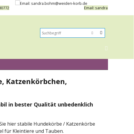
80772
Email: sandra.bohm@weide
e, Katzenkörbchen,
il in bester Qualität unbedenklich
 Sie hier stabile Hundekörbe / Katzenkörbe
l für Kleintiere und Tauben.