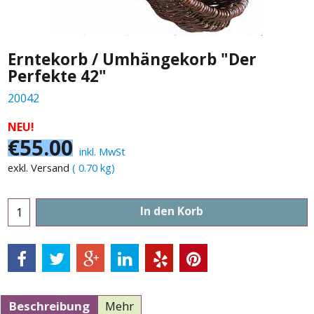
Erntekorb / Umhängekorb "Der
Perfekte 42"
20042
NEU!
€
55.00
inkl. MwSt
exkl. Versand
0.70
kg
In den Korb
Beschreibung
Mehr