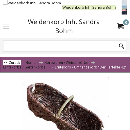
Weidenkorb Inh. Sandra Bohm
Weidenkorb Inh. Sandra
0
Bohm
<< Zurück
|
Home
Korbwaren / Weidenkörbe
Erntekörbe / Gartenkörbe
Erntekorb / Umhängekorb "Der Perfekte 42"