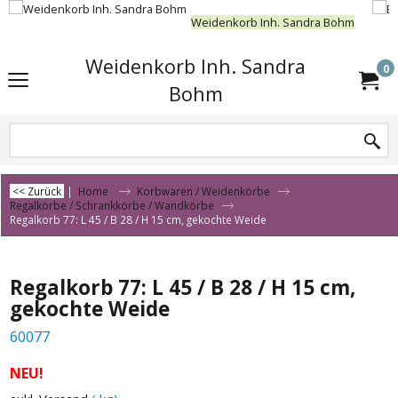
Weidenkorb Inh. Sandra Bohm
Weidenkorb Inh. Sandra
0
Bohm
<< Zurück
|
Home
Korbwaren / Weidenkörbe
Regalkörbe / Schrankkörbe / Wandkörbe
Regalkorb 77: L 45 / B 28 / H 15 cm, gekochte Weide
Regalkorb 77: L 45 / B 28 / H 15 cm,
gekochte Weide
60077
NEU!