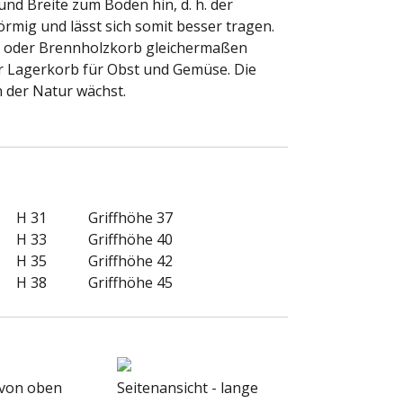
und Breite zum Boden hin, d. h. der
örmig und lässt sich somit besser tragen.
b oder Brennholzkorb gleichermaßen
er Lagerkorb für Obst und Gemüse. Die
n der Natur wächst.
H 31
Griffhöhe 37
H 33
Griffhöhe 40
H 35
Griffhöhe 42
H 38
Griffhöhe 45
 von oben
Seitenansicht - lange