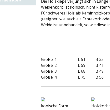
In den Korb
Die Holzkiepe verjüngt sich in Länge 
Weidenkorb ist konisch, nicht kistenf
Für schweres Holz als Kaminholzkor
geeignet, wie auch als Erntekorb od
Weide ist unbehandelt, so wie diese i
Größe: 1
L 51
B 35
Größe: 2
L 59
B 41
Größe: 3
L 68
B 49
Größe: 4
L 75
B 56
konische Form
Holzkorb