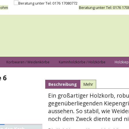
 Bohm
Beratung unter Tel: 0176 170
Korbwaren / Weidenkörbe
Kaminholzkörbe / Holzkörbe
Holzkiep
 6
Beschreibung
Mehr
Ein großartiger Holzkorb, robu
gegenüberliegenden Kiepengrif
aussehen. So stabil, wie Weide
noch dem Zweck diente und ni