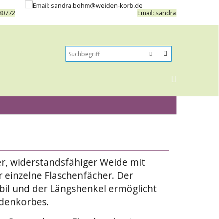
80772
Email: sandra.bohm@weide
er, widerstandsfähiger Weide mit
 einzelne Flaschenfächer. Der
abil und der Längshenkel ermöglicht
denkorbes.