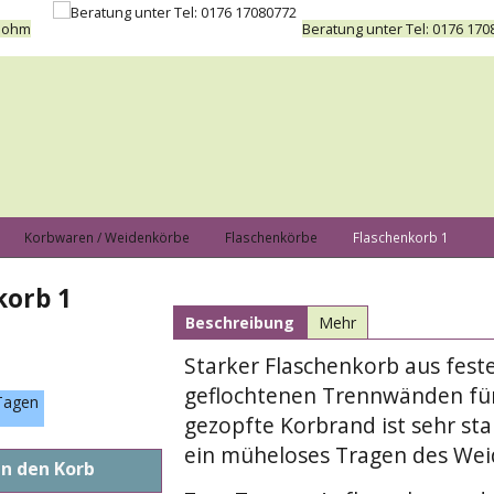
 Bohm
Beratung unter Tel: 0176 170
Korbwaren / Weidenkörbe
Flaschenkörbe
Flaschenkorb 1
korb 1
Beschreibung
Mehr
Starker Flaschenkorb aus fest
geflochtenen Trennwänden für
Tagen
gezopfte Korbrand ist sehr st
ein müheloses Tragen des Wei
In den Korb