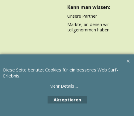
Kann man wissen:
Unsere Partner
Märkte, an denen wir
teilgenommen haben
WebShop erstellt mit
ShopFactory Shop
Diese Seite benutzt Cookies für ein besseres Web Surf-
Software.
Erlebnis.
Mehr Details ...
Akzeptieren