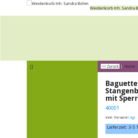
Weidenkorb Inh. Sandra
<< Zurück
|
Home
Baguette
Stangenb
mit Sper
40001
exkl. Versand
kg
Lieferzeit:
3-5 