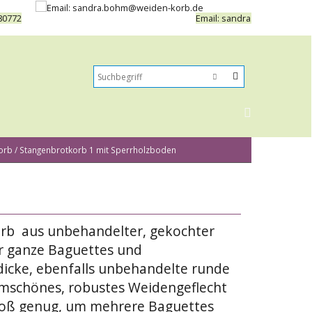
80772
Email: sandra.bohm@weide
orb / Stangenbrotkorb 1 mit Sperrholzboden
orb aus unbehandelter, gekochter
r ganze Baguettes und
dicke, ebenfalls unbehandelte runde
rmschönes, robustes Weidengeflecht
groß genug, um mehrere Baguettes