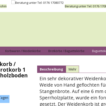
 Bohm
Beratung unter Tel: 0176 170
Korbwaren / Weidenkörbe
Brotkörbe / Baguettekörbe
Baguettek
korb /
rotkorb 1
Beschreibung
Mehr
rholzboden
Ein sehr dekorativer Weidenk
Weide von Hand geflochten fü
Stangenbrote. Auf eine 6 mm 
Sperrholzplatte, wurde ein fo
Tagen
gesetzt. Der Weidenkorb ist 