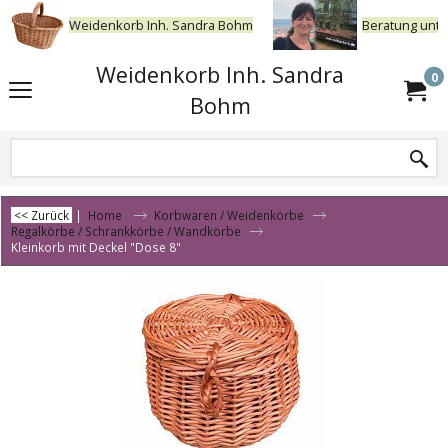
Weidenkorb Inh. Sandra Bohm
Beratung unte
Weidenkorb Inh. Sandra
0
Bohm
<< Zurück
|
Home
Korbwaren / Weidenkörbe
Regalkörbe / Schrankkörbe / Wandkörbe
Kleinkorb mit Deckel "Dose 8"