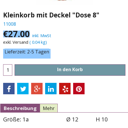
Kleinkorb mit Deckel "Dose 8"
11008
€
27.00
inkl. MwSt
exkl. Versand
0.04
kg
Lieferzeit:
2-5 Tagen
In den Korb
Beschreibung
Mehr
Größe: 1a
Ø 12
H 10